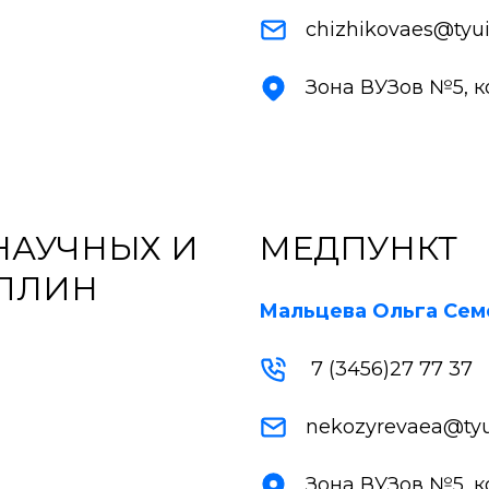
chizhikovaes@tyui
Зона ВУЗов №5, кор
НАУЧНЫХ И
МЕДПУНКТ
ПЛИН
Мальцева Ольга Сем
7 (3456)27 77 37
nekozyrevaea@tyu
Зона ВУЗов №5, кор