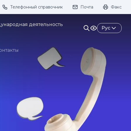
Телефонный справочник
Почта
Факс
ивание:
ународная деятельность
Рус
онтакты