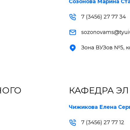
Созонова Марина Ст
7 (3456) 27 77 34
sozonovams@tyuiu
Зона ВУЗов №5, кор
НОГО
КАФЕДРА ЭЛ
Чижикова Елена Сер
7 (3456) 27 77 12