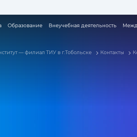
Изображения:
Кернинг:
Озвуч
1x
2x
3x
а
Образование
Внеучебная деятельность
Межд
титут — филиал ТИУ в г.Тобольске
Контакты
К