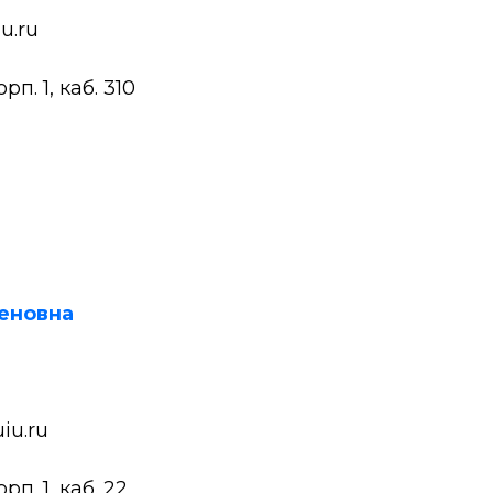
u.ru
п. 1, каб. 310
еновна
iu.ru
п. 1, каб. 22