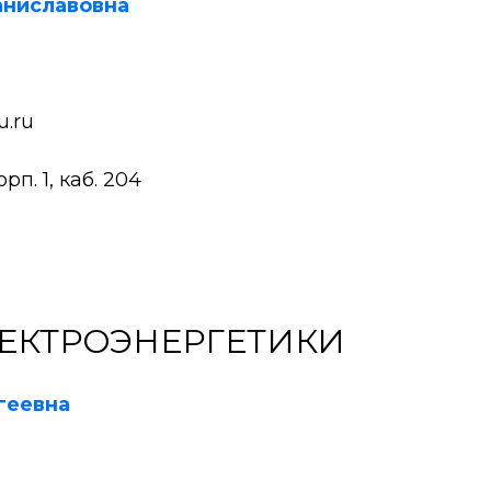
аниславовна
.ru
п. 1, каб. 204
ЕКТРОЭНЕРГЕТИКИ
геевна