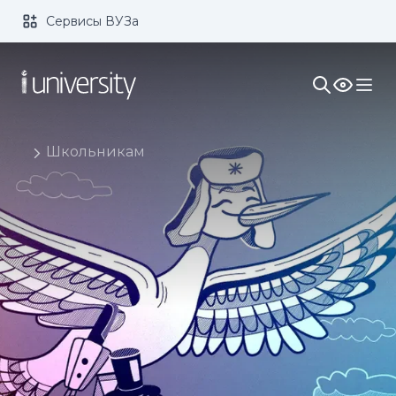
Сервисы ВУЗа
Размер шрифта:
Цвет:
1x
2x
3x
Изображения:
Кернинг:
Озвучивание:
Школьникам