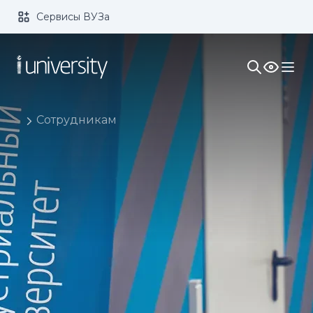
Сервисы ВУЗа
Размер шрифта:
Цвет:
1x
2x
3x
Изображения:
Кернинг:
Озвучивание:
Сотрудникам