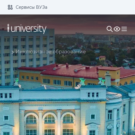
Сервисы ВУЗа
Размер шрифта:
Цвет:
1x
2x
3x
Изображения:
Кернинг:
Озвучивание:
Инклюзивное образование