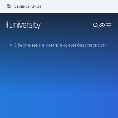
Сервисы ВУЗа
Размер шрифта:
Цвет:
1x
2x
3x
Изображения:
Кернинг:
Озвучивание:
Обеспечение комплексной безопасности