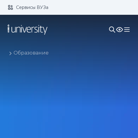
Сервисы ВУЗа
Размер шрифта:
Цвет:
1x
2x
3x
Изображения:
Кернинг:
Озвучивание:
Образование