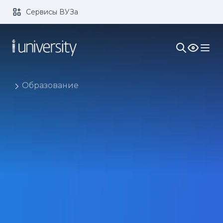
Сервисы ВУЗа
Размер шрифта:
Цвет:
1x
2x
3x
Изображения:
Кернинг:
Озвучивание:
Образование