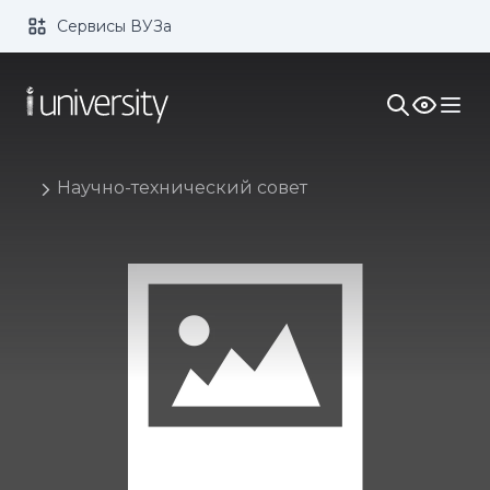
Сервисы ВУЗа
Размер шрифта:
Цвет:
1x
2x
3x
Изображения:
Кернинг:
Озвучивание:
Научно-технический совет