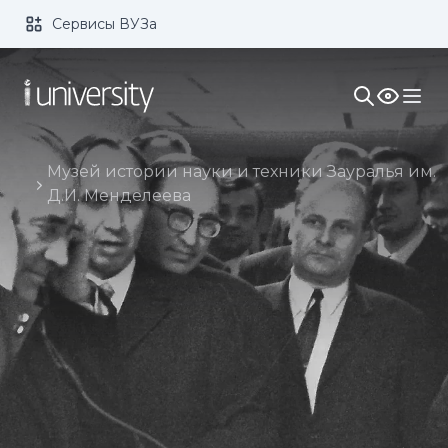
Сервисы ВУЗа
Размер шрифта:
Цвет:
1x
2x
3x
Изображения:
Кернинг:
Озвучивание:
Музей истории науки и техники Зауралья им.
Д.И. Менделеева