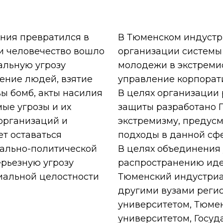
ния превратился в
В Тюменском индустр
ми человечество вошло
организации системы
еальную угрозу
молодежи в экстреми
ение людей, взятие
управление корпорат
вы бомб, акты насилия
В целях организации
ые угрозы и их
защиты разработано 
 организаций и
экстремизму, предус
т оставаться
подходы в данной сфе
ально-политической
В целях объединения
ерьезную угрозу
распространению иде
иальной целостности
Тюменский индустриа
другими вузами реги
университетом, Тюме
университетом, Госу