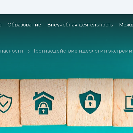
Изображения:
Кернинг:
Озвуч
1x
2x
3x
а
Образование
Внеучебная деятельность
Межд
пасности
Противодействие идеологии экстреми