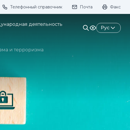
Телефонный справочник
Почта
Факс
ивание:
ународная деятельность
Рус
зма и терроризма