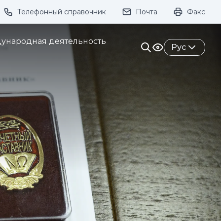
Телефонный справочник
Почта
Факс
ивание:
ународная деятельность
Рус