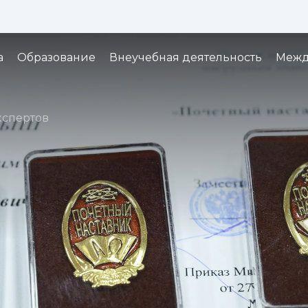
Изображения:
Кернинг:
Озвуч
1x
2x
3x
а
Образование
Внеучебная деятельность
Межд
кспертов