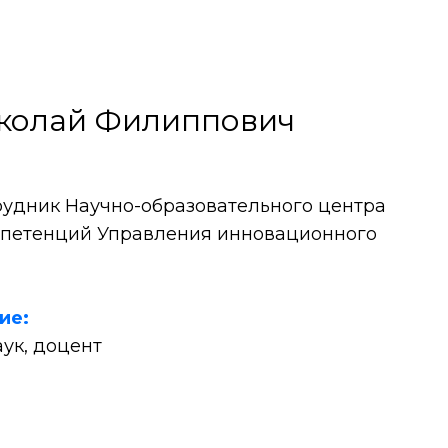
колай Филиппович
рудник Научно-образовательного центра
мпетенций Управления инновационного
ние:
аук, доцент