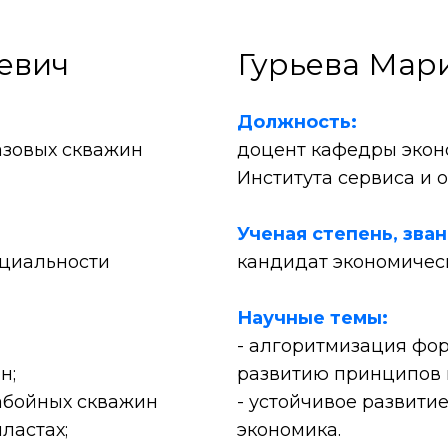
евич
Гурьева Мар
Должность:
азовых скважин
доцент кафедры экон
Института сервиса и 
Ученая степень, зва
ециальности
кандидат экономическ
Научные темы:
- алгоритмизация фо
н;
развитию принципов 
абойных скважин
- устойчивое развити
ластах;
экономика.