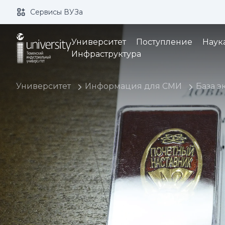
Сервисы ВУЗа
Размер шрифта:
Цвет:
Университет
Поступление
Наук
Инфраструктура
Университет
Информация для СМИ
База э