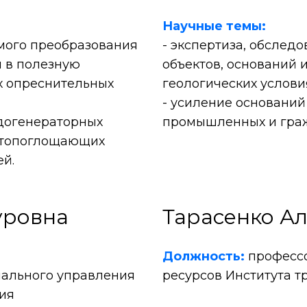
Научные темы:
мого преобразования
- экспертиза, обслед
 в полезную
объектов, оснований 
х опреснительных
геологических услови
- усиление оснований
догенераторных
промышленных и граж
етопоглощающих
ей.
уровна
Тарасенко А
Должность:
професс
ального управления
ресурсов Института т
ния