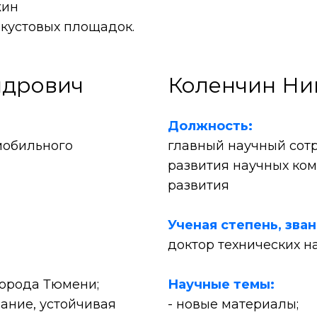
жин
 кустовых площадок.
ндрович
Коленчин Ни
Должность:
мобильного
главный научный сот
развития научных ко
развития
Ученая степень, зва
доктор технических н
города Тюмени;
Научные темы:
ание, устойчивая
- новые материалы;