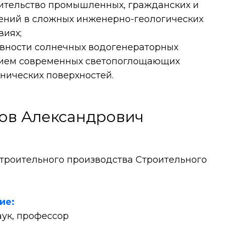
оительство промышленных, гражданских и
ений в сложных инженерно-геологических
виях;
вности солнечных водогенераторных
нием современных светопоглощающих
нических поверхностей.
ов Александрович
троительного производства Строительного
ние:
аук, профессор