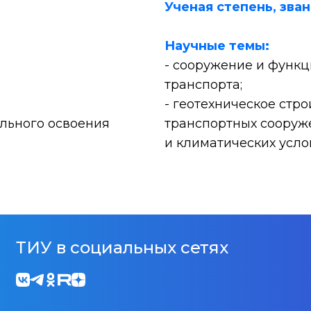
Ученая степень, зван
Научные темы:
- сооружение и функ
транспорта;
- геотехническое стр
льного освоения
транспортных сооруж
и климатических усло
ТИУ в социальных сетях