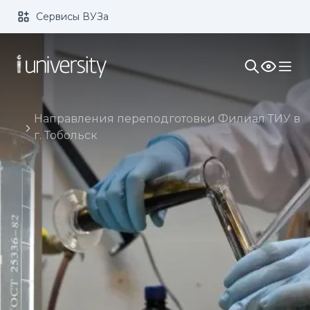
Сервисы ВУЗа
Размер шрифта:
Цвет:
1x
2x
3x
Изображения:
Кернинг:
Озвучивание:
Направления переподготовки Филиал ТИУ в
г. Тобольск