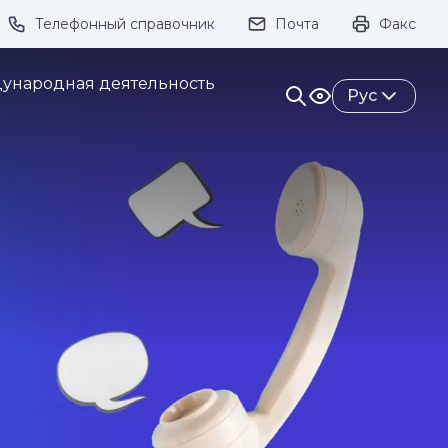
Телефонный справочник
Почта
Факс
ивание:
ународная деятельность
Рус