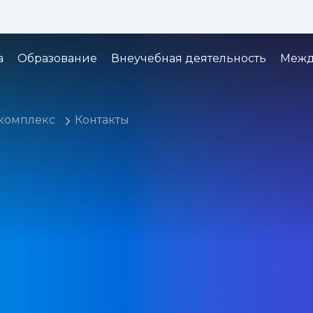
Изображения:
Кернинг:
Озвуч
1x
2x
3x
а
Образование
Внеучебная деятельность
Межд
комплекс
Контакты