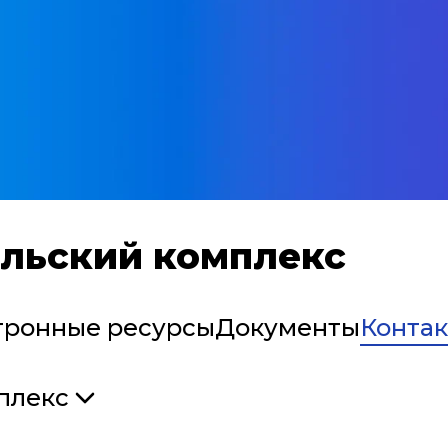
льский комплекс
тронные ресурсы
Документы
Конта
плекс