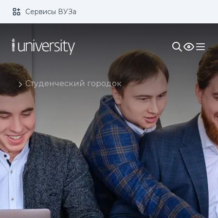
Сервисы ВУЗа
Размер шрифта:
Цвет:
1x
2x
3x
Изображения:
Кернинг:
Озвучивание:
Студенческий городок