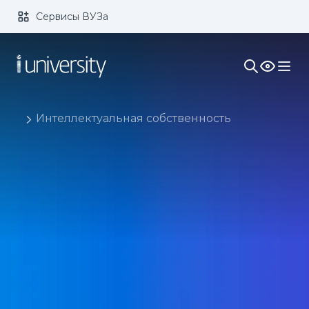
Сервисы ВУЗа
Размер шрифта:
Цвет:
1x
2x
3x
Изображения:
Кернинг:
Озвучивание:
Интеллектуальная собственность