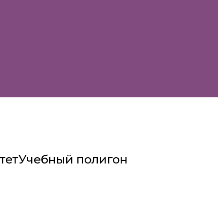
тет
Учебный полигон