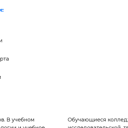
и:
и
орта
и
в. В учебном
Обучающиеся колледж
логии и учебное
исследовательской, т