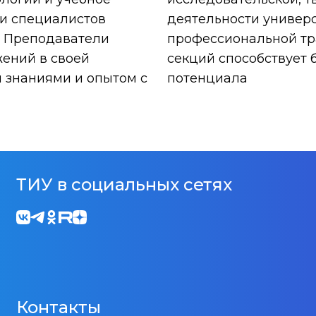
ки специалистов
деятельности универ
. Преподаватели
профессиональной тра
жений в своей
секций способствует 
 знаниями и опытом с
потенциала
ТИУ в социальных сетях
Контакты