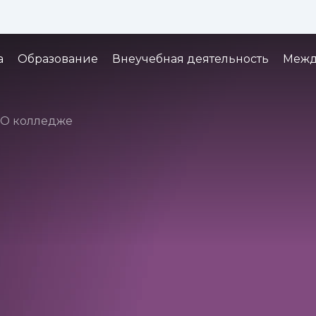
Изображения:
Кернинг:
Озвуч
1x
2x
3x
а
Образование
Внеучебная деятельность
Межд
О колледже